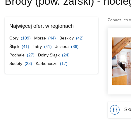
Brody (pow. żarski) - nocle
Zobacz, co 
Najwięcej ofert w regionach
Góry
(109)
Morze
(44)
Beskidy
(42)
Śląsk
(41)
Tatry
(41)
Jeziora
(36)
Podhale
(27)
Dolny Śląsk
(24)
Sudety
(23)
Karkonosze
(17)
Sko