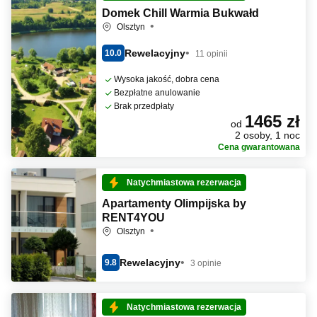
Domek Chill Warmia Bukwałd
Olsztyn
Rewelacyjny
10.0
11 opinii
Wysoka jakość, dobra cena
Bezpłatne anulowanie
Brak przedpłaty
1465 zł
od
2 osoby, 1 noc
Cena gwarantowana
Natychmiastowa rezerwacja
Apartamenty Olimpijska by
RENT4YOU
Olsztyn
Rewelacyjny
9.8
3 opinie
Natychmiastowa rezerwacja