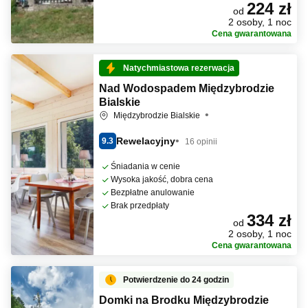
224 zł
od
2 osoby, 1 noc
Cena gwarantowana
Natychmiastowa rezerwacja
Nad Wodospadem Międzybrodzie
Bialskie
Międzybrodzie Bialskie
Rewelacyjny
9.3
16 opinii
Śniadania w cenie
Wysoka jakość, dobra cena
Bezpłatne anulowanie
Brak przedpłaty
334 zł
od
2 osoby, 1 noc
Cena gwarantowana
Potwierdzenie do 24 godzin
Domki na Brodku Międzybrodzie