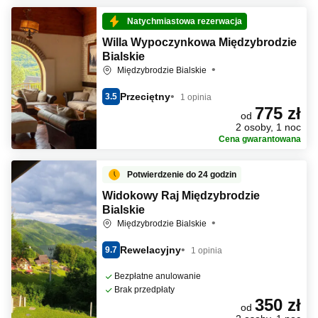
Natychmiastowa rezerwacja
Willa Wypoczynkowa Międzybrodzie
Bialskie
Międzybrodzie Bialskie
Przeciętny
3.5
1 opinia
775 zł
od
2 osoby, 1 noc
Cena gwarantowana
Potwierdzenie do 24 godzin
Widokowy Raj Międzybrodzie
Bialskie
Międzybrodzie Bialskie
Rewelacyjny
9.7
1 opinia
Bezpłatne anulowanie
Brak przedpłaty
350 zł
od