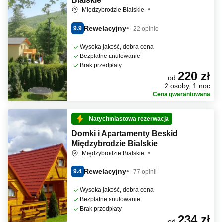
Bialskie
Międzybrodzie Bialskie
Rewelacyjny
9.9
22 opinie
Wysoka jakość, dobra cena
Bezpłatne anulowanie
Brak przedpłaty
220 zł
od
2 osoby, 1 noc
Cena gwarantowana
Natychmiastowa rezerwacja
Domki i Apartamenty Beskid
Międzybrodzie Bialskie
Międzybrodzie Bialskie
Rewelacyjny
9.4
77 opinii
Wysoka jakość, dobra cena
Bezpłatne anulowanie
Brak przedpłaty
234 zł
od