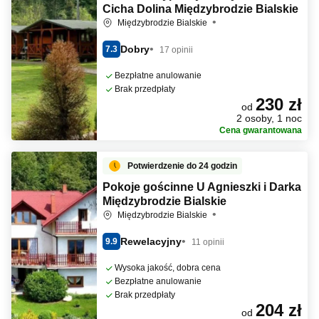
Cicha Dolina Międzybrodzie Bialskie
Międzybrodzie Bialskie
Dobry
7.3
17 opinii
Bezpłatne anulowanie
Brak przedpłaty
230 zł
od
2 osoby, 1 noc
Cena gwarantowana
Potwierdzenie do 24 godzin
Pokoje gościnne U Agnieszki i Darka
Międzybrodzie Bialskie
Międzybrodzie Bialskie
Rewelacyjny
9.9
11 opinii
Wysoka jakość, dobra cena
Bezpłatne anulowanie
Brak przedpłaty
204 zł
od